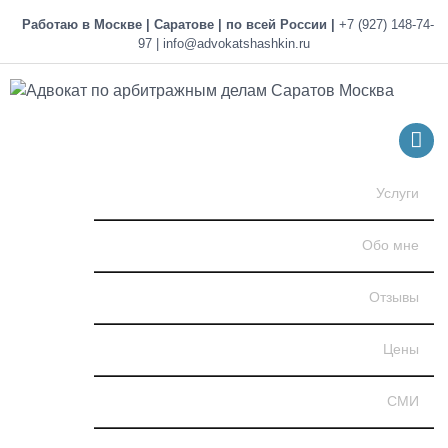
Skip
Работаю в Москве |
Саратове | по всей России |
+7 (927) 148-74-
to
97
|
info@advokatshashkin.ru
content
MENU
Услуги
Обо мне
Отзывы
Цены
СМИ