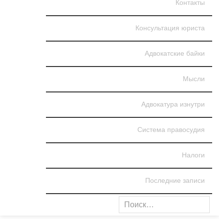
Контакты
Консультация юриста
Адвокатские байки
Мысли
Адвокатура изнутри
Система правосудия
Налоги
Последние записи
Найти: